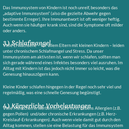
Das Immunsystem von Kindern ist noch unreif, besonders das
„adaptive Immunsystem“ (also die gezielte Abwehr gegen
bestimmte Erreger). Ihre Immunantwort ist oft weniger heftig.
Auch wenn sie häufiger krank sind, sind die Symptome oft milder
oder anders.
3.) Schlafmangel
Viele Erwachsene – vor allem Eltern mit kleinen Kindern – leiden
unter chronischem Schlafmangel und Stress. Da unser
Immunsystem am aktivsten ist, wenn wir schlafen, sollten man
sich gerade während eines Infektes besonders viel ausruhen. Im
Alltag mit Kindern ist das jedoch nicht immer so leicht, was die
Genesung hinauszögern kann.
Kleine Kinder schlafen hingegen in der Regel noch sehr viel und
regelmäßig, was eine schnelle Genesung begünstigt.
4.) Körperliche Vorbelastungen
Viele Menschen erwerben im Laufe ihres Lebens Allergien (z.B.
gegen Pollen) und/oder chronische Erkrankungen (z.B. Herz-
Kreislauf-Erkrankungen). Auch wenn viele damit gut durch den
Alltag kommen, stellen sie eine Belastung für das Immunsystem